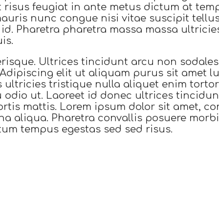
t risus feugiat in ante metus dictum at tempo
mauris nunc congue nisi vitae suscipit tellu
id. Pharetra pharetra massa massa ultricies
is.
lerisque. Ultrices tincidunt arcu non sodale
dipiscing elit ut aliquam purus sit amet luct
 ultricies tristique nulla aliquet enim torto
 odio ut. Laoreet id donec ultrices tincidu
ortis mattis. Lorem ipsum dolor sit amet, co
a aliqua. Pharetra convallis posuere morbi 
tum tempus egestas sed sed risus.