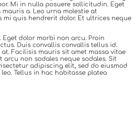
r. Mi in nulla posuere sollicitudin. Eget
s mauris a. Leo urna molestie at
 mi quis hendrerit dolor. Et ultrices neque
s. Eget dolor morbi non arcu. Proin
us. Duis convallis convallis tellus id.
r at. Facilisis mauris sit amet massa vitae
nt arcu non sodales neque sodales. Sit
nsectetur adipiscing elit, sed do eiusmod
leo. Tellus in hac habitasse platea