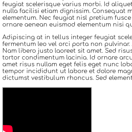
feugiat scelerisque varius morbi. Id alique
nulla facilisi etiam dignissim. Consequat 
elementum. Nec feugiat nisl pretium fusce 
ornare aenean euismod elementum nisi qu
Adipiscing at in tellus integer feugiat sce
fermentum leo vel orci porta non pulvinar. A
Nam libero justo laoreet sit amet. Sed risus
tortor condimentum lacinia. Id ornare arcu
amet risus nullam eget felis eget nunc lob
tempor incididunt ut labore et dolore magn
dictumst vestibulum rhoncus. Sed elemen