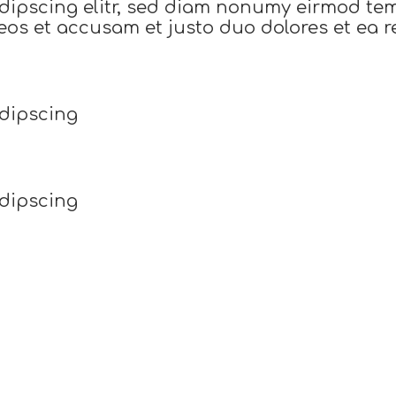
dipscing elitr, sed diam nonumy eirmod te
eos et accusam et justo duo dolores et ea r
adipscing
adipscing