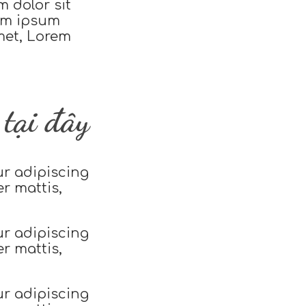
 dolor sit
rem ipsum
met, Lorem
tại đây
ur adipiscing
er mattis,
ur adipiscing
er mattis,
ur adipiscing