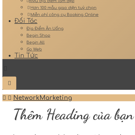
Riviu địa điểm làm đẹp
Hơn 100 mẫu giao diện tuỳ chọn
Miễn phí công cụ Booking Online
Đối Tác
Địa Điểm Ăn Uống
Begin Shop
Begin All
Go Web
Tin Tức
NetworkMarketing
Thêm Heading của bạn 