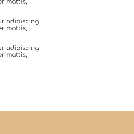
er mattis,
ur adipiscing
er mattis,
ur adipiscing
er mattis,