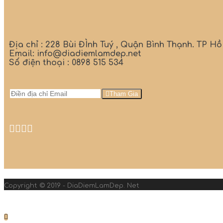
Địa chỉ : 228 Bùi ĐÌnh Tuý , Quận Bình Thạnh. TP H
Email: info@diadiemlamdep.net
Số điện thoại : 0898 515 534
Tham Gia
Copyright © 2019 - DiaDiemLamDep. Net