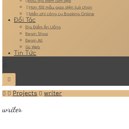
Riviu địa điểm làm đẹp
Hơn 100 mẫu giao diện tuỳ chọn
Miễn phí công cụ Booking Online
Đối Tác
Địa Điểm Ăn Uống
Begin Shop
Begin All
Go Web
Tin Tức
Projects
writer
writer