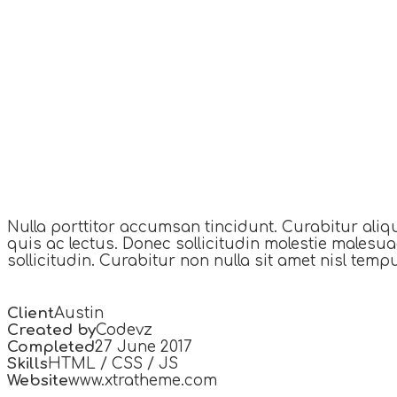
Nulla porttitor accumsan tincidunt. Curabitur aliq
quis ac lectus. Donec sollicitudin molestie malesu
sollicitudin. Curabitur non nulla sit amet nisl temp
Client
Austin
Created by
Codevz
Completed
27 June 2017
Skills
HTML / CSS / JS
Website
www.xtratheme.com