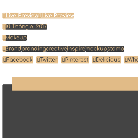
Live Preview
Live Preview
10 Tháng 6, 2017
Makeup
Brand
branding
creative
inspire
mockup
stamp
Facebook
Twitter
Pinterest
Delicious
Wh