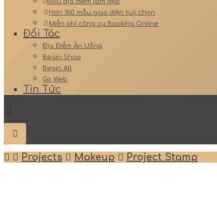
Riviu địa điểm làm đẹp
Hơn 100 mẫu giao diện tuỳ chọn
Miễn phí công cụ Booking Online
Đối Tác
Địa Điểm Ăn Uống
Begin Shop
Begin All
Go Web
Tin Tức
Projects
Makeup
Project Stamp