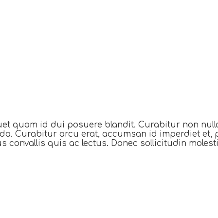
uet quam id dui posuere blandit. Curabitur non nulla
ada. Curabitur arcu erat, accumsan id imperdiet et, 
us convallis quis ac lectus. Donec sollicitudin moles